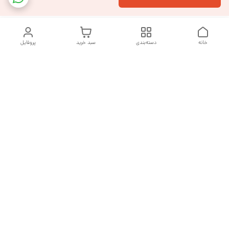
خانه
دسته‌بندی
سبد خرید
پروفایل
دسترسی سریع
تماس با ما
شکایات
درباره ما
قوانین و مقررات
سیاست حریم خصوصی
هفت روز هفته ، از ساعت ۹ صبح تا ۱۰ شب پاسخگوی شما هستیم
شماره تماس
09377992994