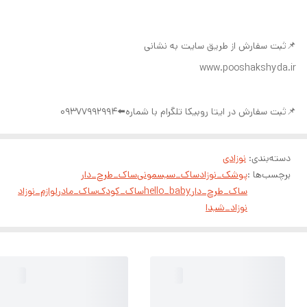
📌ثبت سفارش از طریق سایت به نشانی
www.pooshakshyda.ir
📌ثبت سفارش در ایتا روبیکا تلگرام با شماره⬅️09377992994
دسته‌بندی
:
نوزادی
برچسب‌ها :
پوشک_نوزاد
ساک_سیسمونی
ساک_طرح_دار
ساک_طرح_دارhello_baby
ساک_کودک
ساک_مادر
لوازم_نوزاد
نوزاد_شیدا