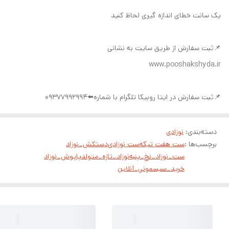
یک سانت خطای اندازه گیری لحاظ کنید
📌ثبت سفارش از طریق سایت به نشانی
www.pooshakshyda.ir
📌ثبت سفارش در ایتا روبیکا تلگرام با شماره⬅️09377992994
دسته‌بندی
:
نوزادی
برچسب‌ها :
ست هفت تیکه
ست نوزادی
دستکش_نوزاد
ست_نوزاد_نخ_پنبه
نوزاد_تازه_متولد
پاپوش_نوزاد
خرید_سیسمونی_آنلاین