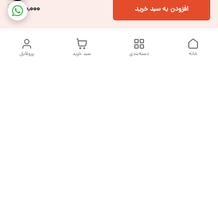
810,000
افزودن به سبد خرید
خانه
دسته‌بندی
سبد خرید
پروفایل
دسترسی سریع
تماس با ما
شکایات
درباره ما
قوانین و مقررات
سیاست حریم خصوصی
هفت روز هفته ، از ساعت ۹ صبح تا ۱۰ شب پاسخگوی شما هستیم
شماره تماس
09377992994