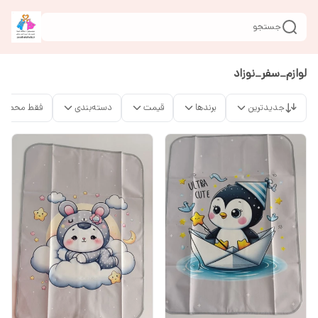
جستجو
لوازم_سفر_نوزاد
جدیدترین
برندها
قیمت
دسته‌بندی
فقط محصولا