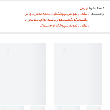
دسته‌بندی
:
نوزادی
برچسب‌ها :
زیرانداز_تعویض_پوشک
لوازم_بچه
مخمل_چاپی
مراقبت_کودک
سیسمونی_شیدا
لوازم_سفر_نوزاد
زیرانداز_تعویض_پوشک نو
چند_رنگ