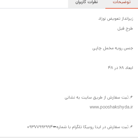
توضیحات
نظرات کاربران
زیرانداز تعویض نوزاد
طرح فیل
جنس رویه مخمل چاپی
ابعاد ۶۸ در ۴۸
📌ثبت سفارش از طریق سایت به نشانی
www.pooshakshyda.ir
📌ثبت سفارش در ایتا روبیکا تلگرام با شماره⬅️09377992994