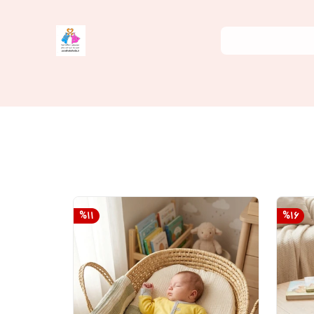
%
11
%
16