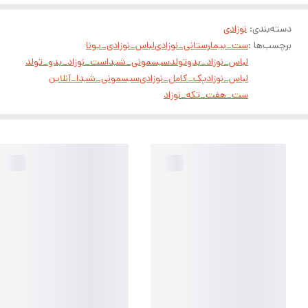
دسته‌بندی
:
نوزادی
برچسب‌ها :
ست_بیمارستانی_نوزادی
لباس_نوزادی_یونا
لباس_نوزاد_بدوتولد
سیسمونی_شیدا
ست_نوزاد_بدو_تولد
لباس_نوزاد
پک_کامل_نوزادی
سیسمونی_شیدا_آنلاین
ست_هفت_تکه_نوزاد