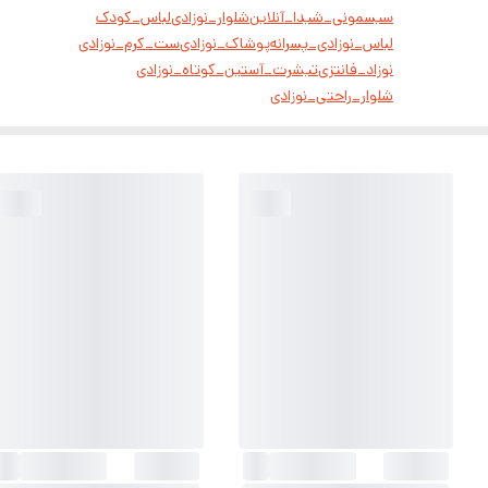
سیسمونی_شیدا_آنلاین
شلوار_نوزادی
لباس_کودک
لباس_نوزادی_پسرانه
پوشاک_نوزادی
ست_کرم_نوزادی
نوزاد_فانتزی
تیشرت_آستین_کوتاه_نوزادی
شلوار_راحتی_نوزادی