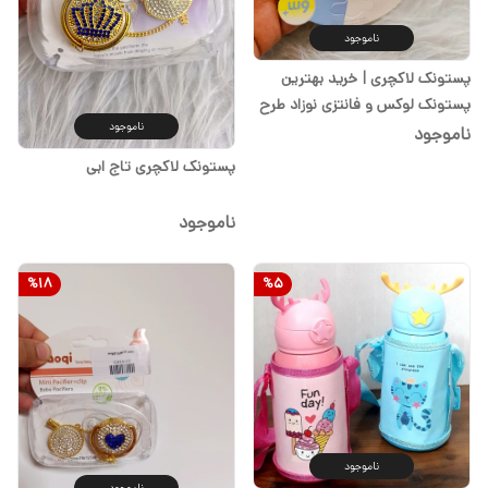
ناموجود
پستونک لاکچری | خرید بهترین
پستونک لوکس و فانتزی نوزاد طرح
ناموجود
تاج دخترانه با تضمین کیفیت از
ناموجود
سیسمونی شیدا
پستونک لاکچری تاج ابی
ناموجود
%
18
%
5
ناموجود
ناموجود