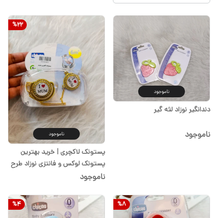
%
22
ناموجود
دندانگیر نوزاد لثه گیر
ناموجود
ناموجود
پستونک لاکچری | خرید بهترین
پستونک لوکس و فانتزی نوزاد طرح
آی لاو مام از سیسمونی شیدا
ناموجود
%
4
%
8